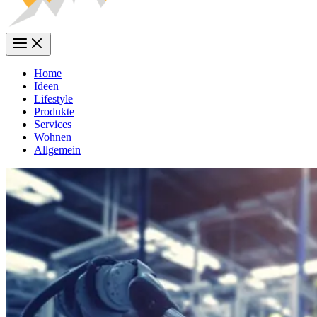
Home
Ideen
Lifestyle
Produkte
Services
Wohnen
Allgemein