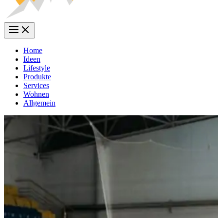
Home
Ideen
Lifestyle
Produkte
Services
Wohnen
Allgemein